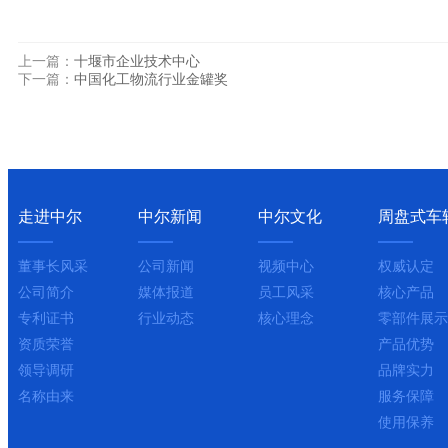
上一篇：
十堰市企业技术中心
下一篇：
中国化工物流行业金罐奖
走进中尔
中尔新闻
中尔文化
周盘式车
董事长风采
公司新闻
视频中心
权威认定
公司简介
媒体报道
员工风采
核心产品
专利证书
行业动态
核心理念
零部件展示
资质荣誉
产品优势
领导调研
品牌实力
名称由来
服务保障
使用保养